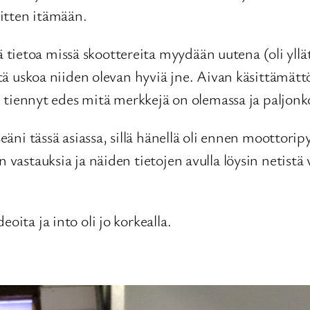
sitten itämään.
tietoa missä skoottereita myydään uutena (oli yllät
yytä uskoa niiden olevan hyviä jne. Aivan käsittämät
 en tiennyt edes mitä merkkejä on olemassa ja paljon
seäni tässä asiassa, sillä hänellä oli ennen moottor
 vastauksia ja näiden tietojen avulla löysin netistä 
oita ja into oli jo korkealla.