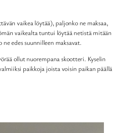
tävän vaikea löytää), paljonko ne maksaa,
tömän vaikealta tuntui löytää netistä mitään
ko ne edes suunnilleen maksavat.
ipyörää ollut nuorempana skootteri. Kyselin
valmiiksi paikkoja joista voisin paikan päällä