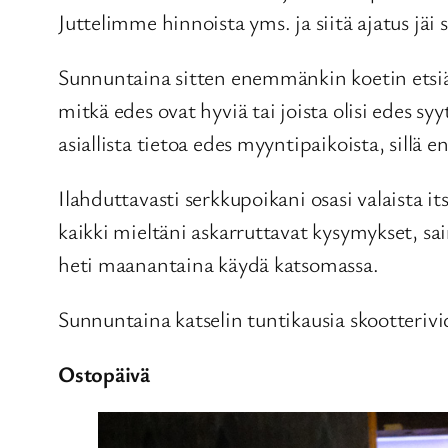
Juttelimme hinnoista yms. ja siitä ajatus jäi 
Sunnuntaina sitten enemmänkin koetin etsiä 
mitkä edes ovat hyviä tai joista olisi edes s
asiallista tietoa edes myyntipaikoista, sillä
Ilahduttavasti serkkupoikani osasi valaista it
kaikki mieltäni askarruttavat kysymykset, sain
heti maanantaina käydä katsomassa.
Sunnuntaina katselin tuntikausia skootterivide
Ostopäivä