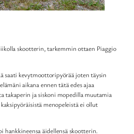
 viikolla skootterin, tarkemmin ottaen Piaggio
 saati kevytmoottoripyörää joten täysin
 elämäni aikana ennen tätä edes ajaa
tta takaperin ja siskoni mopedilla muutamia
aksipyöräisistä menopeleistä ei ollut
toi hankkineensa äidellensä skootterin.