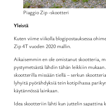
Piaggio Zip -skootteri
Yleistä
Kuten viime viikolla blogipostauksessa ohim
Zip 4T vuoden 2020 mallin.
Aikaisemmin en ole omistanut skootteria, 
pystymetsästä lähdin tähän leikkiin mukaan.
skootterilla missään tiellä – serkun skootte
lyhyitä pyörähdyksiä tein kotipihassa parik
käytännössä lainkaan.
Idea skootteriin lähti kun juttelin sapattina