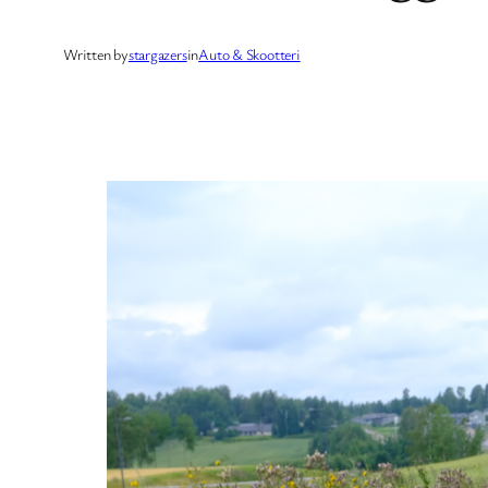
Written by
stargazers
in
Auto & Skootteri