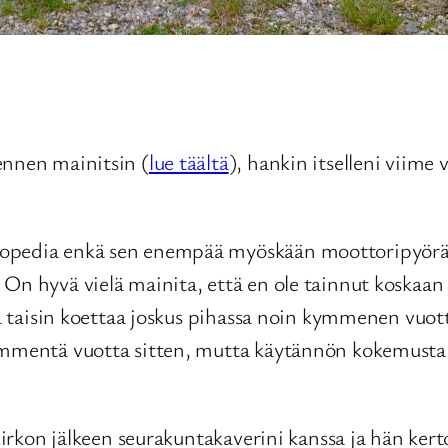
ennen mainitsin (
lue täältä
), hankin itselleni viime
mopedia enkä sen enempää myöskään moottoripyörää
 On hyvä vielä mainita, että en ole tainnut koskaan
ria taisin koettaa joskus pihassa noin kymmenen vuo
ymmentä vuotta sitten, mutta käytännön kokemusta k
 kirkon jälkeen seurakuntakaverini kanssa ja hän ker