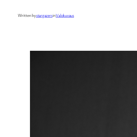
Written by
stargazers
in
Valokuvaus