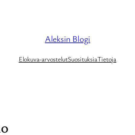
Aleksin Blogi
Elokuva-arvostelut
Suosituksia
Tietoja
no