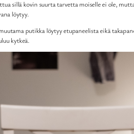
ittua sillä kovin suurta tarvetta moiselle ei ole, mutt
vana löytyy.
 muutama putikka löytyy etupaneelista eikä takapan
uluu kytkeä.