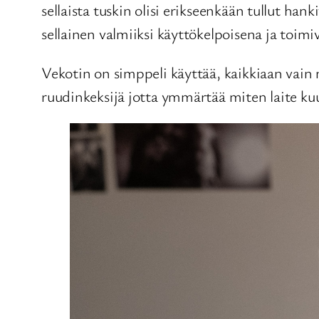
sellaista tuskin olisi erikseenkään tullut hank
sellainen valmiiksi käyttökelpoisena ja toimi
Vekotin on simppeli käyttää, kaikkiaan vain
ruudinkeksijä jotta ymmärtää miten laite ku