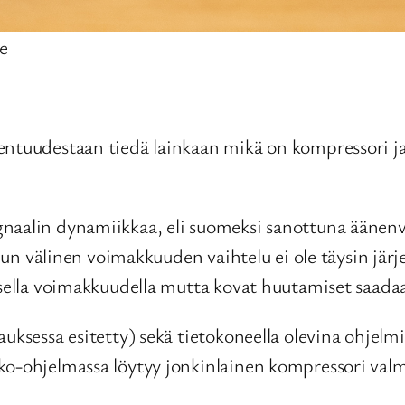
e
ntuudestaan tiedä lainkaan mikä on kompressori ja m
gnaalin dynamiikkaa, eli suomeksi sanottuna ääne
telun välinen voimakkuuden vaihtelu ei ole täysin jä
sella voimakkuudella mutta kovat huutamiset saadaan 
uksessa esitetty) sekä tietokoneella olevina ohjelm
ko-ohjelmassa löytyy jonkinlainen kompressori valmi