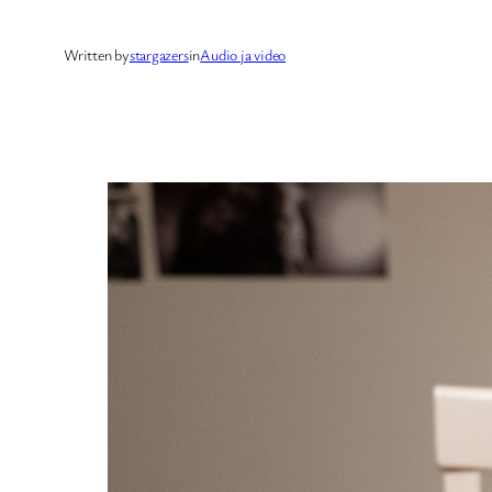
Written by
stargazers
in
Audio ja video