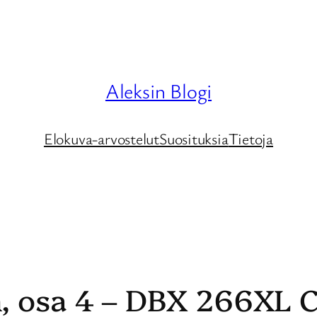
Aleksin Blogi
Elokuva-arvostelut
Suosituksia
Tietoja
n, osa 4 – DBX 266XL 