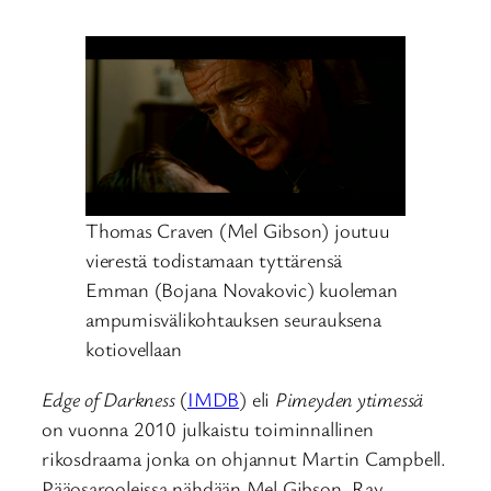
Thomas Craven (Mel Gibson) joutuu
vierestä todistamaan tyttärensä
Emman (Bojana Novakovic) kuoleman
ampumisvälikohtauksen seurauksena
kotiovellaan
Edge of Darkness
(
IMDB
) eli
Pimeyden ytimessä
on vuonna 2010 julkaistu toiminnallinen
rikosdraama jonka on ohjannut Martin Campbell.
Pääosarooleissa nähdään Mel Gibson, Ray