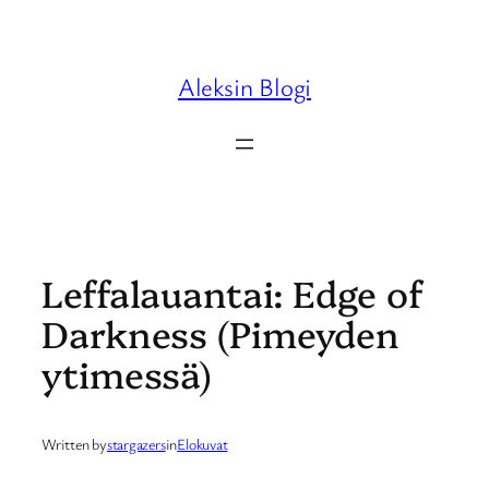
Skip
to
content
Aleksin Blogi
Leffalauantai: Edge of
Darkness (Pimeyden
ytimessä)
Written by
stargazers
in
Elokuvat