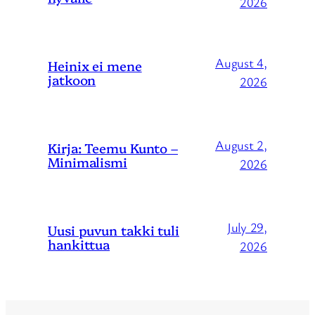
2026
August 4,
Heinix ei mene
jatkoon
2026
August 2,
Kirja: Teemu Kunto –
Minimalismi
2026
July 29,
Uusi puvun takki tuli
hankittua
2026