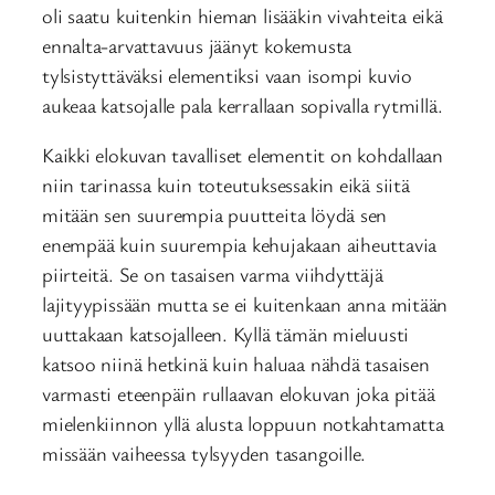
oli saatu kuitenkin hieman lisääkin vivahteita eikä
ennalta-arvattavuus jäänyt kokemusta
tylsistyttäväksi elementiksi vaan isompi kuvio
aukeaa katsojalle pala kerrallaan sopivalla rytmillä.
Kaikki elokuvan tavalliset elementit on kohdallaan
niin tarinassa kuin toteutuksessakin eikä siitä
mitään sen suurempia puutteita löydä sen
enempää kuin suurempia kehujakaan aiheuttavia
piirteitä. Se on tasaisen varma viihdyttäjä
lajityypissään mutta se ei kuitenkaan anna mitään
uuttakaan katsojalleen. Kyllä tämän mieluusti
katsoo niinä hetkinä kuin haluaa nähdä tasaisen
varmasti eteenpäin rullaavan elokuvan joka pitää
mielenkiinnon yllä alusta loppuun notkahtamatta
missään vaiheessa tylsyyden tasangoille.