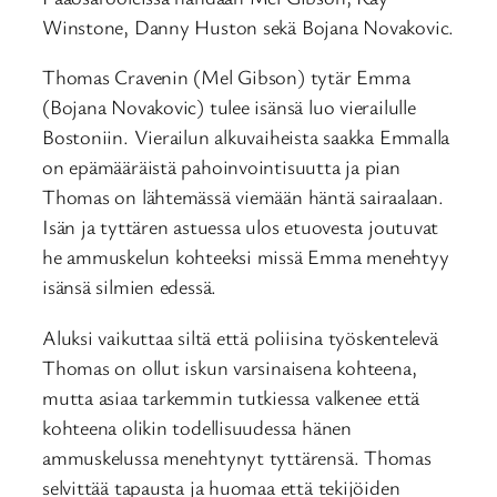
Winstone, Danny Huston sekä Bojana Novakovic.
Thomas Cravenin (Mel Gibson) tytär Emma
(Bojana Novakovic) tulee isänsä luo vierailulle
Bostoniin. Vierailun alkuvaiheista saakka Emmalla
on epämääräistä pahoinvointisuutta ja pian
Thomas on lähtemässä viemään häntä sairaalaan.
Isän ja tyttären astuessa ulos etuovesta joutuvat
he ammuskelun kohteeksi missä Emma menehtyy
isänsä silmien edessä.
Aluksi vaikuttaa siltä että poliisina työskentelevä
Thomas on ollut iskun varsinaisena kohteena,
mutta asiaa tarkemmin tutkiessa valkenee että
kohteena olikin todellisuudessa hänen
ammuskelussa menehtynyt tyttärensä. Thomas
selvittää tapausta ja huomaa että tekijöiden