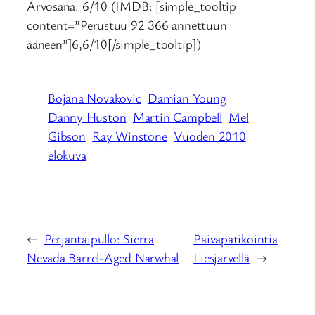
Arvosana: 6/10 (IMDB: [simple_tooltip
content=”Perustuu 92 366 annettuun
ääneen”]6,6/10[/simple_tooltip])
Bojana Novakovic
Damian Young
Danny Huston
Martin Campbell
Mel
Gibson
Ray Winstone
Vuoden 2010
elokuva
←
Perjantaipullo: Sierra
Päiväpatikointia
Nevada Barrel-Aged Narwhal
Liesjärvellä
→