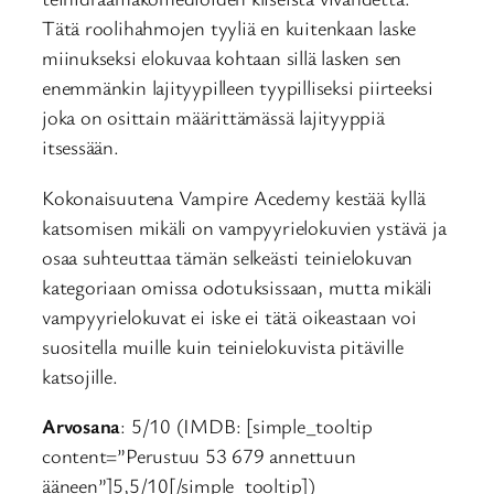
Tätä roolihahmojen tyyliä en kuitenkaan laske
miinukseksi elokuvaa kohtaan sillä lasken sen
enemmänkin lajityypilleen tyypilliseksi piirteeksi
joka on osittain määrittämässä lajityyppiä
itsessään.
Kokonaisuutena Vampire Acedemy kestää kyllä
katsomisen mikäli on vampyyrielokuvien ystävä ja
osaa suhteuttaa tämän selkeästi teinielokuvan
kategoriaan omissa odotuksissaan, mutta mikäli
vampyyrielokuvat ei iske ei tätä oikeastaan voi
suositella muille kuin teinielokuvista pitäville
katsojille.
Arvosana
: 5/10 (IMDB: [simple_tooltip
content=”Perustuu 53 679 annettuun
ääneen”]5,5/10[/simple_tooltip])