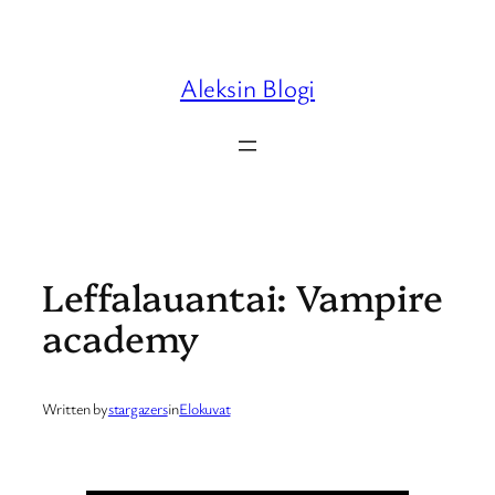
Skip
to
content
Aleksin Blogi
Leffalauantai: Vampire
academy
Written by
stargazers
in
Elokuvat