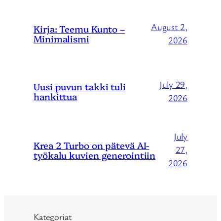
August 2,
Kirja: Teemu Kunto –
Minimalismi
2026
July 29,
Uusi puvun takki tuli
hankittua
2026
July
Krea 2 Turbo on pätevä AI-
27,
työkalu kuvien generointiin
2026
Kategoriat