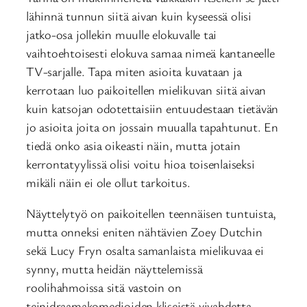
lähinnä tunnun siitä aivan kuin kyseessä olisi
jatko-osa jollekin muulle elokuvalle tai
vaihtoehtoisesti elokuva samaa nimeä kantaneelle
TV-sarjalle. Tapa miten asioita kuvataan ja
kerrotaan luo paikoitellen mielikuvan siitä aivan
kuin katsojan odotettaisiin entuudestaan tietävän
jo asioita joita on jossain muualla tapahtunut. En
tiedä onko asia oikeasti näin, mutta jotain
kerrontatyylissä olisi voitu hioa toisenlaiseksi
mikäli näin ei ole ollut tarkoitus.
Näyttelytyö on paikoitellen teennäisen tuntuista,
mutta onneksi eniten nähtävien Zoey Dutchin
sekä Lucy Fryn osalta samanlaista mielikuvaa ei
synny, mutta heidän näyttelemissä
roolihahmoissa sitä vastoin on
teinidraamakomedioiden kliseistä vivahdetta.