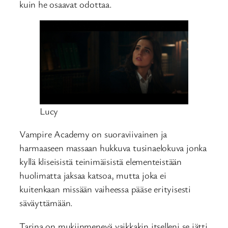
kuin he osaavat odottaa.
Lucy
Vampire Academy on suoraviivainen ja
harmaaseen massaan hukkuva tusinaelokuva jonka
kyllä kliseisistä teinimäisistä elementeistään
huolimatta jaksaa katsoa, mutta joka ei
kuitenkaan missään vaiheessa pääse erityisesti
säväyttämään.
Tarina on mukiinmenevä vaikkakin itselleni se jätti