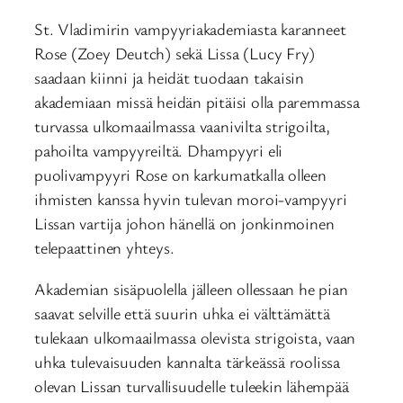
St. Vladimirin vampyyriakademiasta karanneet
Rose (Zoey Deutch) sekä Lissa (Lucy Fry)
saadaan kiinni ja heidät tuodaan takaisin
akademiaan missä heidän pitäisi olla paremmassa
turvassa ulkomaailmassa vaanivilta strigoilta,
pahoilta vampyyreiltä. Dhampyyri eli
puolivampyyri Rose on karkumatkalla olleen
ihmisten kanssa hyvin tulevan moroi-vampyyri
Lissan vartija johon hänellä on jonkinmoinen
telepaattinen yhteys.
Akademian sisäpuolella jälleen ollessaan he pian
saavat selville että suurin uhka ei välttämättä
tulekaan ulkomaailmassa olevista strigoista, vaan
uhka tulevaisuuden kannalta tärkeässä roolissa
olevan Lissan turvallisuudelle tuleekin lähempää