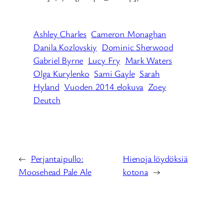
Ashley Charles
Cameron Monaghan
Danila Kozlovskiy
Dominic Sherwood
Gabriel Byrne
Lucy Fry
Mark Waters
Olga Kurylenko
Sami Gayle
Sarah
Hyland
Vuoden 2014 elokuva
Zoey
Deutch
←
Perjantaipullo:
Hienoja löydöksiä
Moosehead Pale Ale
kotona
→