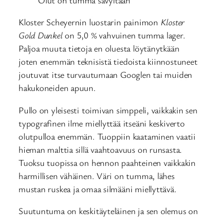
Kloster Scheyernin luostarin painimon
Kloster
Gold Dunkel
on 5,0 % vahvuinen tumma lager.
Paljoa muuta tietoja en oluesta löytänytkään
joten enemmän teknisistä tiedoista kiinnostuneet
joutuvat itse turvautumaan Googlen tai muiden
hakukoneiden apuun.
Pullo on yleisesti toimivan simppeli, vaikkakin sen
typografinen ilme miellyttää itseäni keskiverto
olutpulloa enemmän. Tuoppiin kaataminen vaatii
hieman malttia sillä vaahtoavuus on runsasta.
Tuoksu tuopissa on hennon paahteinen vaikkakin
harmillisen vähäinen. Väri on tumma, lähes
mustan ruskea ja omaa silmääni miellyttävä.
Suutuntuma on keskitäyteläinen ja sen olemus on