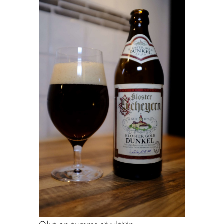
Olut on tumma sävyltään