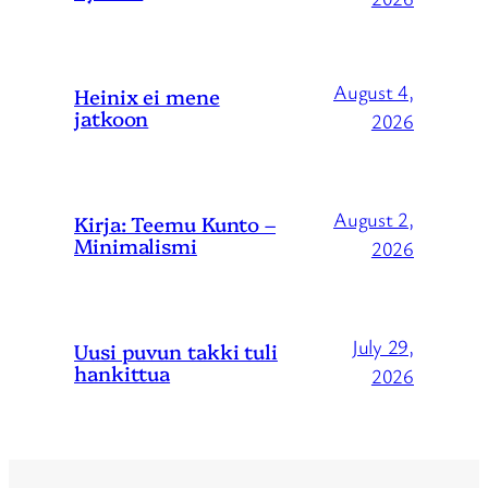
August 4,
Heinix ei mene
jatkoon
2026
August 2,
Kirja: Teemu Kunto –
Minimalismi
2026
July 29,
Uusi puvun takki tuli
hankittua
2026