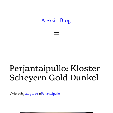
Skip
to
content
Aleksin Blogi
Perjantaipullo: Kloster
Scheyern Gold Dunkel
Written by
stargazers
in
Perjantaipullo