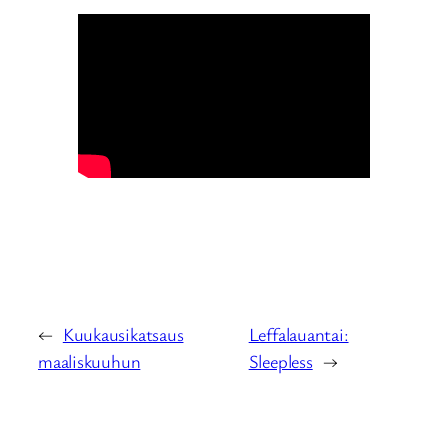
←
Kuukausikatsaus
Leffalauantai:
maaliskuuhun
Sleepless
→