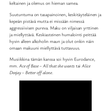
keltainen ja olemus on hieman samea.
Suutuntuma on tasapainoinen, keskitäyteläinen ja
kepeän pistävä mutta ei missään nimessä
aggressiivisen pureva. Maku on viljaisan yrttinen
ja miellyttävä. Keskiasteinen humalointi peittää
hyvin alleen alkoholin maun ja olut onkin näin
omaan makuuni miellyttävä tuttavuus.
Musiikkina tämän kanssa soi hyvin Eurodance,
mm.
Ace of Base – All that she wants
tai
Alice
Deejay – Better off alone
.