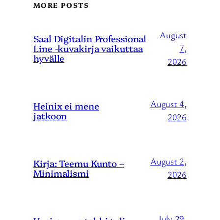
MORE POSTS
August
Saal Digitalin Professional
Line -kuvakirja vaikuttaa
7,
hyvälle
2026
August 4,
Heinix ei mene
jatkoon
2026
August 2,
Kirja: Teemu Kunto –
Minimalismi
2026
July 29,