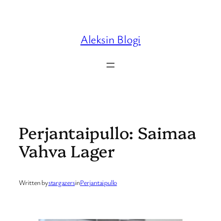
Skip
to
content
Aleksin Blogi
Perjantaipullo: Saimaa
Vahva Lager
Written by
stargazers
in
Perjantaipullo