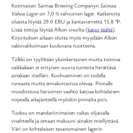
Kotimaisen Saimaa Brewing Companyn
Saimaa
Vahva Lager
on 7,0 % vahvuinen lager. Katkeroita
oluesta löytää 29.0 EBU ja kantavierrettä 15.8 °P.
Lisää tietoja löytää Alkon sivuilta (
katso täältä
).
Kirjoituksen aikaan olutta myös myydään Alkon
vakiovalikoimaan kuuluvana tuotteena.
Tölkki on tyyliltään yksinkertainen mutta toimiva
vaikkakaan ei erityisen suuria tunteita herättävä
ainakaan itselläni. Kuohuaminen on todella
runsasta mutta ennakoitavissa olevaa. Pinnalle
muodostuva harsoinen vaahto katoaa kohtalaisen
nopealla aikajänteellä myöskin pinnalta pois.
Tuoksu on mandariinimaisen raikas viljaisalla
vivahteella ja omaan makuuni ainakin miellyttävä.
Väri on kohtalaisen tavanomainen lagerin