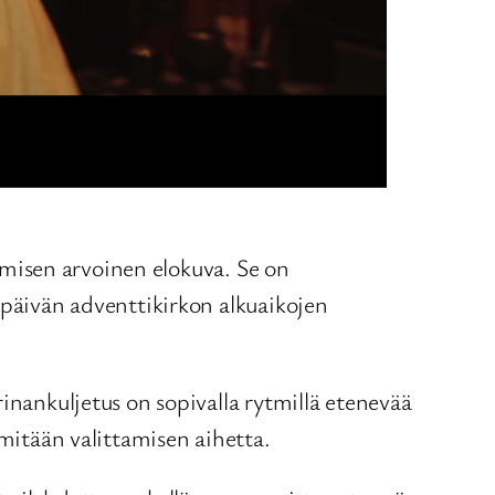
isen arvoinen elokuva. Se on
 päivän adventtikirkon alkuaikojen
inankuljetus on sopivalla rytmillä etenevää
 mitään valittamisen aihetta.