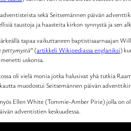
 adventisteista sekä Seitsemännen päivän adventtik
ellisiä taustoja ja haasteita kirkon synnystä ja sen al
rkeällä tapaa vaikuttaneen baptistisaarnaajan Will
a pettymystä
” (
artikkeli Wikipediassa englaniksi
) ku
 menetti uskonsa.
kossa oli vielä monia jotka halusivat yhä tutkia Raa
ä kautta muodostui Seitsemännen päivän adventtikir
myös Ellen White (Tommie-Amber Pirie) jolla on oll
äivän adventistien keskuudessa.