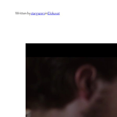
Written by
stargazers
in
Elokuvat