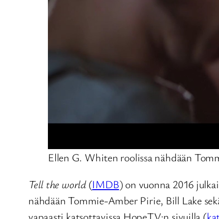
Ellen G. Whiten roolissa nähdään Tom
Tell the world
(
IMDB
) on vuonna 2016 julkai
nähdään Tommie-Amber Pirie, Bill Lake se
vapaasti katsottavissa HopeTV:n sivuilla (
kat