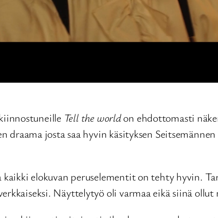
a kiinnostuneille
Tell the world
on ehdottomasti näkem
inen draama josta saa hyvin käsityksen Seitsemännen
a kaikki elokuvan peruselementit on tehty hyvin. Tar
rkkaiseksi. Näyttelytyö oli varmaa eikä siinä ollut