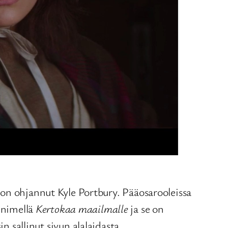
 on ohjannut Kyle Portbury. Pääosarooleissa
 nimellä
Kertokaa maailmalle
ja se on
n sallinut sivun alalaidasta.