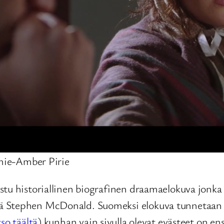
mie-Amber Pirie
stu historiallinen biografinen draamaelokuva jonka
kä Stephen McDonald. Suomeksi elokuva tunnetaan
so täältä
) kunhan vain sivulla olevat evästeet on ensi