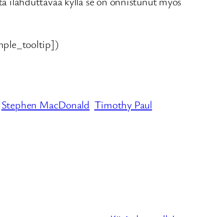
tta ilahduttavaa kyllä se on onnistunut myös
ple_tooltip])
Stephen MacDonald
Timothy Paul