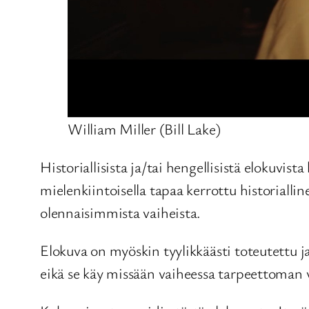
William Miller (Bill Lake)
Historiallisista ja/tai hengellisistä elokuvist
mielenkiintoisella tapaa kerrottu historiall
olennaisimmista vaiheista.
Elokuva on myöskin tyylikkäästi toteutettu j
eikä se käy missään vaiheessa tarpeettoman ve