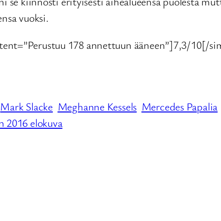
i se kiinnosti erityisesti aihealueensa puolesta mu
ensa vuoksi.
ntent=”Perustuu 178 annettuun ääneen”]7,3/10[/sim
Mark Slacke
Meghanne Kessels
Mercedes Papalia
 2016 elokuva