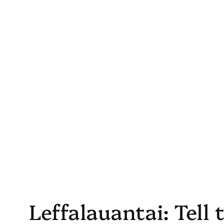
Skip
to
content
Leffalauantai: Tell