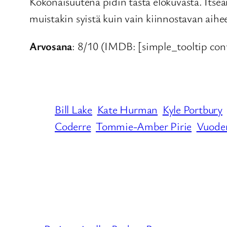
Kokonaisuutena pidin tästä elokuvasta. Itseän
muistakin syistä kuin vain kiinnostavan aihe
Arvosana
: 8/10 (IMDB: [simple_tooltip co
Bill Lake
Kate Hurman
Kyle Portbury
Coderre
Tommie-Amber Pirie
Vuoden