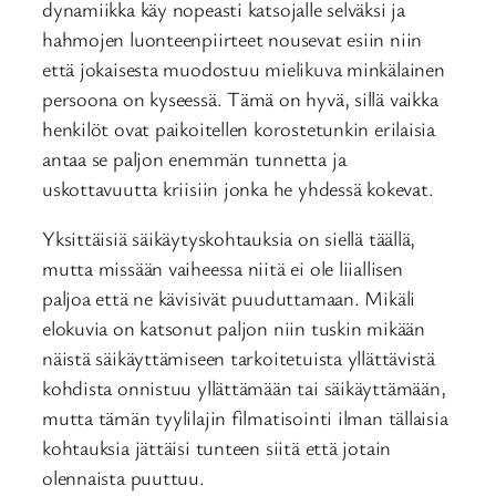
dynamiikka käy nopeasti katsojalle selväksi ja
hahmojen luonteenpiirteet nousevat esiin niin
että jokaisesta muodostuu mielikuva minkälainen
persoona on kyseessä. Tämä on hyvä, sillä vaikka
henkilöt ovat paikoitellen korostetunkin erilaisia
antaa se paljon enemmän tunnetta ja
uskottavuutta kriisiin jonka he yhdessä kokevat.
Yksittäisiä säikäytyskohtauksia on siellä täällä,
mutta missään vaiheessa niitä ei ole liiallisen
paljoa että ne kävisivät puuduttamaan. Mikäli
elokuvia on katsonut paljon niin tuskin mikään
näistä säikäyttämiseen tarkoitetuista yllättävistä
kohdista onnistuu yllättämään tai säikäyttämään,
mutta tämän tyylilajin filmatisointi ilman tällaisia
kohtauksia jättäisi tunteen siitä että jotain
olennaista puuttuu.