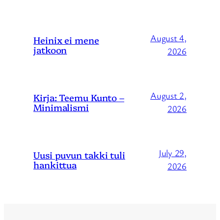
August 4,
Heinix ei mene
jatkoon
2026
August 2,
Kirja: Teemu Kunto –
Minimalismi
2026
July 29,
Uusi puvun takki tuli
hankittua
2026