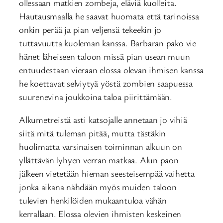
ollessaan matkien zombeja, eläviä kuolleita.
Hautausmaalla he saavat huomata että tarinoissa
onkin perää ja pian veljensä tekeekin jo
tuttavuutta kuoleman kanssa. Barbaran pako vie
hänet läheiseen taloon missä pian usean muun
entuudestaan vieraan elossa olevan ihmisen kanssa
he koettavat selviytyä yöstä zombien saapuessa
suurenevina joukkoina taloa piirittämään.
Alkumetreistä asti katsojalle annetaan jo vihiä
siitä mitä tuleman pitää, mutta tästäkin
huolimatta varsinaisen toiminnan alkuun on
yllättävän lyhyen verran matkaa. Alun paon
jälkeen vietetään hieman seesteisempää vaihetta
jonka aikana nähdään myös muiden taloon
tulevien henkilöiden mukaantuloa vähän
kerrallaan. Elossa olevien ihmisten keskeinen