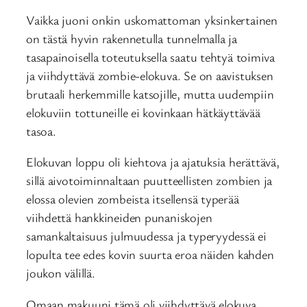
Vaikka juoni onkin uskomattoman yksinkertainen
on tästä hyvin rakennetulla tunnelmalla ja
tasapainoisella toteutuksella saatu tehtyä toimiva
ja viihdyttävä zombie-elokuva. Se on aavistuksen
brutaali herkemmille katsojille, mutta uudempiin
elokuviin tottuneille ei kovinkaan hätkäyttävää
tasoa.
Elokuvan loppu oli kiehtova ja ajatuksia herättävä,
sillä aivotoiminnaltaan puutteellisten zombien ja
elossa olevien zombeista itsellensä typerää
viihdettä hankkineiden punaniskojen
samankaltaisuus julmuudessa ja typeryydessä ei
lopulta tee edes kovin suurta eroa näiden kahden
joukon välillä.
Omaan makuuni tämä oli viihdyttävä elokuva