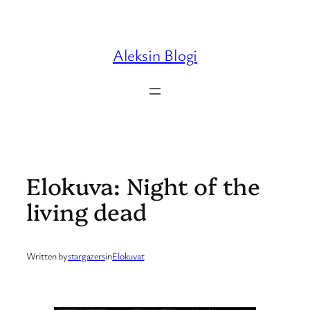
Skip
to
content
Aleksin Blogi
Elokuva: Night of the
living dead
Written by
stargazers
in
Elokuvat