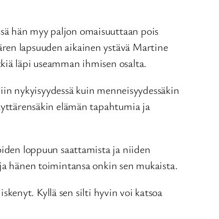
ssä hän myy paljon omaisuuttaan pois
ären lapsuuden aikainen ystävä Martine
tkiä läpi useamman ihmisen osalta.
n niin nykyisyydessä kuin menneisyydessäkin
 tyttärensäkin elämän tapahtumia ja
oiden loppuun saattamista ja niiden
 ja hänen toimintansa onkin sen mukaista.
iskenyt. Kyllä sen silti hyvin voi katsoa