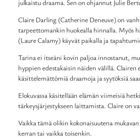
julkaistu draama. Sen on ohjannut Julie Bertu
Claire Darling (Catherine Deneuve) on vanh
tarpeettomankin huokealla hinnalla. Myös h
(Laure Calamy) käyvät paikalla ja tapahtumi
Tarina ei itseäni kovin paljoa innostanut, mu
hyppien edestakaisin näiden välillä. Claire
käsittelemättömiä draamoja ja syytöksiä saad
Elokuvassa käsitellään elämän viimeisiä hetk
tärkeysjärjestykseen laittamista. Claire on
Vaikka tämä olikin kokonaisuutena mukavan erila
kerran tai vaikka toisenkin.