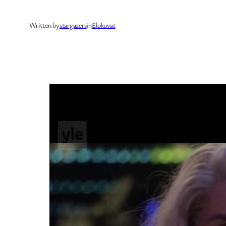
Written by
stargazers
in
Elokuvat