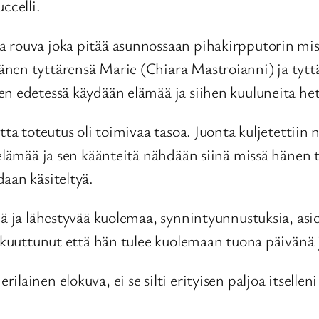
ccelli.
a rouva joka pitää asunnossaan pihakirpputorin mi
änen tyttärensä Marie (Chiara Mastroianni) ja tytt
en edetessä käydään elämää ja siihen kuuluneita he
tta toteutus oli toimivaa tasoa. Juonta kuljetettii
n elämää ja sen käänteitä nähdään siinä missä hänen
aan käsiteltyä.
iä ja lähestyvää kuolemaa, synnintyunnustuksia, asi
 vakuuttunut että hän tulee kuolemaan tuona päivänä
inen elokuva, ei se silti erityisen paljoa itselleni 