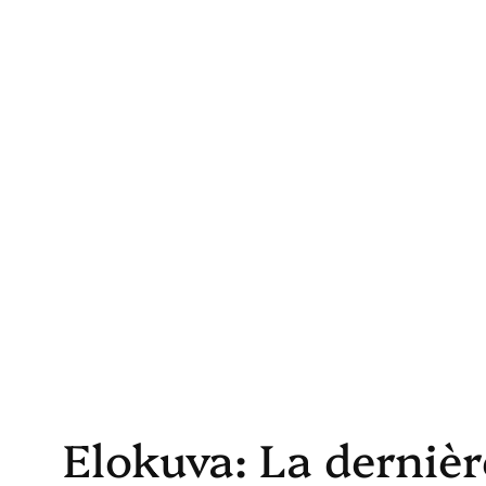
Skip
to
content
Elokuva: La dernière