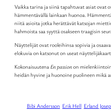
Vaikka tarina ja siinä tapahtuvat asiat ovat
hämmentävällä lainkaan huonoa. Hämmentävä t
niitä asioita jotka herättävät katsojan mie
hahmoista saa syyttä osakseen traagisin seur
Näyttelijät ovat rooleihinsa sopivia ja osaa
elokuvia on katsonut on useat näyttelijäkaart
Kokonaisuutena
En passion
on mielenkiintoin
heidän hyvine ja huonoine puolineen mikä an
Bibi Andersson
Erik Hell
Erland Jose