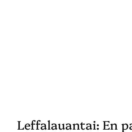
Skip
to
content
Leffalauantai: En p