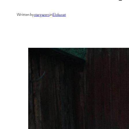
Written by
stargazers
in
Elokuvat