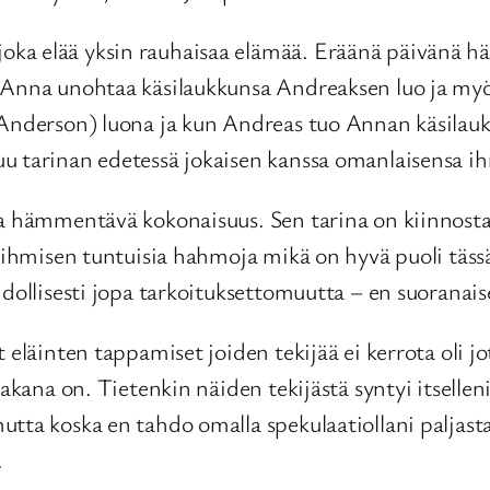
oka elää yksin rauhaisaa elämää. Eräänä päivänä 
n. Anna unohtaa käsilaukkunsa Andreaksen luo ja m
Anderson) luona ja kun Andreas tuo Annan käsilaukun
u tarinan edetessä jokaisen kanssa omanlaisensa i
la hämmentävä kokonaisuus. Sen tarina on kiinnost
n ihmisen tuntuisia hahmoja mikä on hyvä puoli täs
hdollisesti jopa tarkoituksettomuutta – en suoranai
 eläinten tappamiset joiden tekijää ei kerrota oli j
akana on. Tietenkin näiden tekijästä syntyi itselleni
ta koska en tahdo omalla spekulaatiollani paljastaa
.