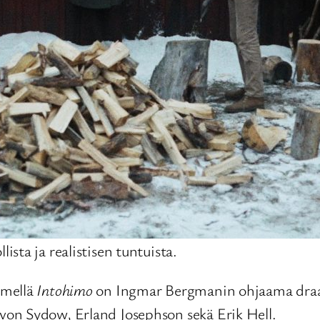
lista ja realistisen tuntuista.
imellä
Intohimo
on Ingmar Bergmanin ohjaama draam
on Sydow, Erland Josephson sekä Erik Hell.