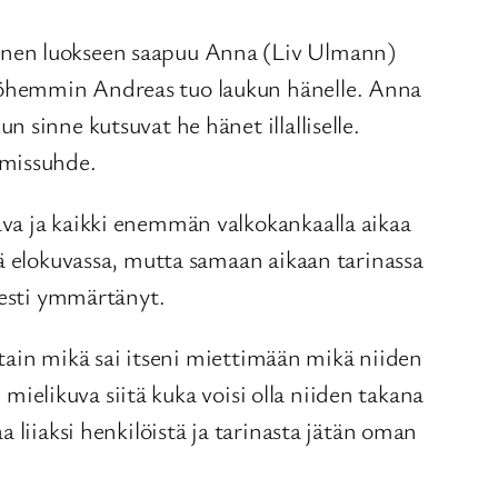
hänen luokseen saapuu Anna (Liv Ulmann)
yöhemmin Andreas tuo laukun hänelle. Anna
 sinne kutsuvat he hänet illalliselle.
hmissuhde.
ava ja kaikki enemmän valkokankaalla aikaa
sä elokuvassa, mutta samaan aikaan tarinassa
sesti ymmärtänyt.
otain mikä sai itseni miettimään mikä niiden
 mielikuva siitä kuka voisi olla niiden takana
 liiaksi henkilöistä ja tarinasta jätän oman