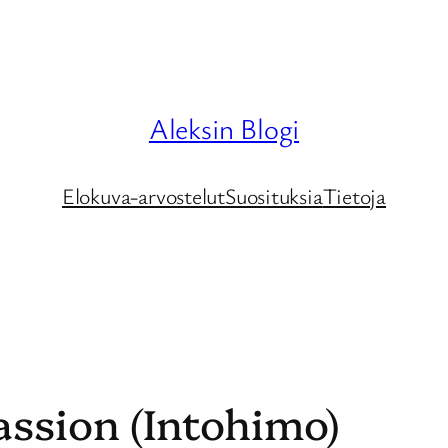
Aleksin Blogi
Elokuva-arvostelut
Suosituksia
Tietoja
assion (Intohimo)