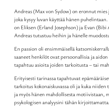
Andreas (Max von Sydow) on eronnut mies j
joka kysyy luvan käyttää hänen puhelintaa
on Eliksen (Erland Josephson) ja Evan (Bibi 
Andreas tutustuu heihin ja hänelle muodostu
En passion oli ensimmäisellä katsomiskerral
saaneet henkilöt ovat persoonallisia ja aido
tapahtuu asioita joiden tarkoitusta – tai ma
Erityisesti tarinassa tapahtuvat epämääräiset
tarkoitus kokonaiskuvassa oli ja kuka niiden t
ja myös hänen mahdollisesta motiivistaan, mut
psykologisen analyysini tähän kirjoittamatta