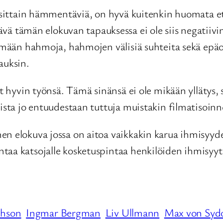
 osittain hämmentäviä, on hyvä kuitenkin huomata et
ämän elokuvan tapauksessa ei ole siis negatiivinen
ttimään hahmoja, hahmojen välisiä suhteita sekä epä
auksin.
vat hyvin työnsä. Tämä sinänsä ei ole mikään yllätys
ista jo entuudestaan tuttuja muistakin filmatisoinn
en elokuva jossa on aitoa vaikkakin karua ihmisyyde
taa katsojalle kosketuspintaa henkilöiden ihmisyyt
phson
Ingmar Bergman
Liv Ullmann
Max von Sy