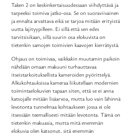
Taken 2 on keskinkertaisuudessaan viihdyttävä ja
tarpeeksi toimiva jatko-osa. Se on suoraviivainen
ja ennalta arvattava eikä se tarjoa mitään erityistä
uutta lajityypilleen. Ei sillä että sen edes
tarvitsisikaan, sillä suurin osa elokuvista on
tietenkin samojen toimivien kaavojen kierrätystä.
Ohjaus on toimivaa, vaikkakin muutamin paikoin
nähdään omaan makuuni turhauttavaa
itseistarkoituksellista kameroiden pyörittelyä.
Alkukohtauksissa kameraa liikutellaan modernien
toimintaelokuvien tapaan siten, että se ei anna
katsojalle mitään lisäarvoa, mutta luo vain lähinnä
levotonta tunnelmaa kohtaukseen jossa ei ole
itsessään teemallisesti mitään levotonta. Tämä on
tietenkin makuasia, mutta mitä enemmän
elokuvia olen katsonut, sitä enemmän