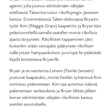
agentti joka joutuu selvittämään välejään
edellisestä Takenista tutun rikollisjengin jäsenten
kanssa. Ensimmäisessä Taken-elokuvassa Bryanin
tytär Kim (Maggie Grace) kaapattiin ja Bryan kävi
pelastusretkellä samalla saatellen monia rikollisia
ajasta iäisyyteen. Rikollisten tappaminen jätti
kuitenkin erään vainajaksi päätyneen rikollisen
isälle jotain hampaankoloon ja niinpä he päättävät
käydä kostamassa Bryanille.
Bryan ja ex-vaimonsa Lenore (Famke Janssen)
joutuvat kaapatuksi, mutta heidän tyttärensä Kim
onnistuu pakenemaan. Kim saa autettua isäänsä
pakenemaan vankeudesta ja Bryan lähtee jälleen
kerran selvittämään välejään rikollisten kanssa
aseiden avustuksella.