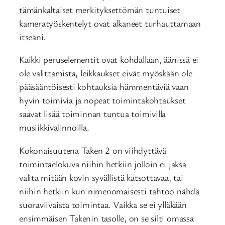
tämänkaltaiset merkityksettömän tuntuiset
kameratyöskentelyt ovat alkaneet turhauttamaan
itseäni.
Kaikki peruselementit ovat kohdallaan, äänissä ei
ole valittamista, leikkaukset eivät myöskään ole
pääsääntöisesti kohtauksia hämmentäviä vaan
hyvin toimivia ja nopeat toimintakohtaukset
saavat lisää toiminnan tuntua toimivilla
musiikkivalinnoilla.
Kokonaisuutena Taken 2 on viihdyttävä
toimintaelokuva niihin hetkiin jolloin ei jaksa
valita mitään kovin syvällistä katsottavaa, tai
niihin hetkiin kun nimenomaisesti tahtoo nähdä
suoraviivaista toimintaa. Vaikka se ei ylläkään
ensimmäisen Takenin tasolle, on se silti omassa