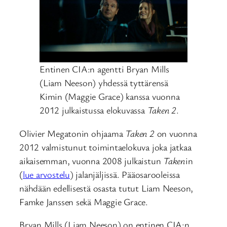
Entinen CIA:n agentti Bryan Mills
(Liam Neeson) yhdessä tyttärensä
Kimin (Maggie Grace) kanssa vuonna
2012 julkaistussa elokuvassa
Taken 2
.
Olivier Megatonin ohjaama
Taken 2
on vuonna
2012 valmistunut toimintaelokuva joka jatkaa
aikaisemman, vuonna 2008 julkaistun
Taken
in
(
lue arvostelu
) jalanjäljissä. Pääosarooleissa
nähdään edellisestä osasta tutut Liam Neeson,
Famke Janssen sekä Maggie Grace.
Bryan Mills (Liam Neeson) on entinen CIA:n