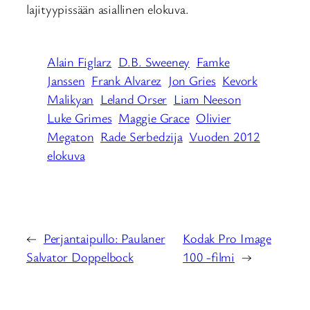
lajityypissään asiallinen elokuva.
Alain Figlarz
D.B. Sweeney
Famke
Janssen
Frank Alvarez
Jon Gries
Kevork
Malikyan
Leland Orser
Liam Neeson
Luke Grimes
Maggie Grace
Olivier
Megaton
Rade Serbedzija
Vuoden 2012
elokuva
←
Perjantaipullo: Paulaner
Kodak Pro Image
Salvator Doppelbock
100 -filmi
→