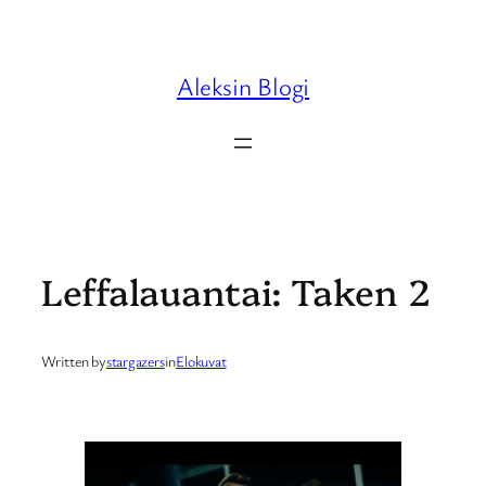
Skip
to
content
Aleksin Blogi
Leffalauantai: Taken 2
Written by
stargazers
in
Elokuvat