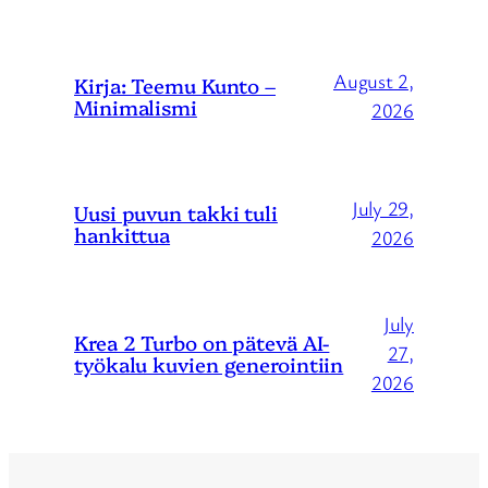
August 2,
Kirja: Teemu Kunto –
Minimalismi
2026
July 29,
Uusi puvun takki tuli
hankittua
2026
July
Krea 2 Turbo on pätevä AI-
27,
työkalu kuvien generointiin
2026