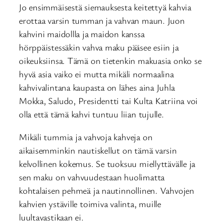
Jo ensimmäisestä siemauksesta keitettyä kahvia
erottaa varsin tumman ja vahvan maun. Juon
kahvini maidollla ja maidon kanssa
hörppäistessäkin vahva maku pääsee esiin ja
oikeuksiinsa. Tämä on tietenkin makuasia onko se
hyvä asia vaiko ei mutta mikäli normaalina
kahvivalintana kaupasta on lähes aina Juhla
Mokka, Saludo, Presidentti tai Kulta Katriina voi
olla että tämä kahvi tuntuu liian tujulle.
Mikäli tummia ja vahvoja kahveja on
aikaisemminkin nautiskellut on tämä varsin
kelvollinen kokemus. Se tuoksuu miellyttävälle ja
sen maku on vahvuudestaan huolimatta
kohtalaisen pehmeä ja nautinnollinen. Vahvojen
kahvien ystäville toimiva valinta, muille
luultavastikaan ei.