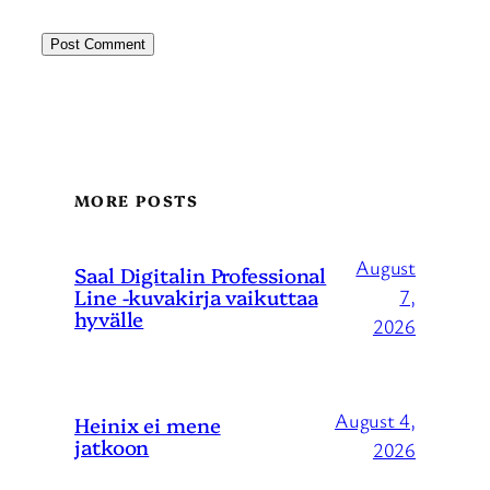
MORE POSTS
August
Saal Digitalin Professional
Line -kuvakirja vaikuttaa
7,
hyvälle
2026
August 4,
Heinix ei mene
jatkoon
2026