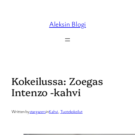
Skip
to
content
Aleksin Blogi
Kokeilussa: Zoegas
Intenzo -kahvi
Written by
stargazers
in
Kahvi
, 
Tuotekokeilut