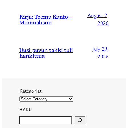
August 2,
Kirja: Teemu Kunto –
Minimalismi
2026
July 29,
Uusi puvun takki tuli
hankittua
2026
Kategoriat
HAKU
Search