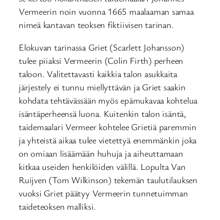
Vermeerin noin vuonna 1665 maalaaman samaa
nimeä kantavan teoksen fiktiivisen tarinan.
Elokuvan tarinassa Griet (Scarlett Johansson)
tulee piiaksi Vermeerin (Colin Firth) perheen
taloon. Valitettavasti kaikkia talon asukkaita
järjestely ei tunnu miellyttävän ja Griet saakin
kohdata tehtävässään myös epämukavaa kohtelua
isäntäperheensä luona. Kuitenkin talon isäntä,
taidemaalari Vermeer kohtelee Grietiä paremmin
ja yhteistä aikaa tulee vietettyä enemmänkin joka
on omiaan lisäämään huhuja ja aiheuttamaan
kitkaa useiden henkilöiden välillä. Lopulta Van
Ruijven (Tom Wilkinson) tekemän taulutilauksen
vuoksi Griet päätyy Vermeerin tunnetuimman
taideteoksen malliksi.