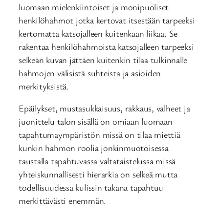
luomaan mielenkiintoiset ja monipuoliset
henkilöhahmot jotka kertovat itsestään tarpeeksi
kertomatta katsojalleen kuitenkaan liikaa. Se
rakentaa henkilöhahmoista katsojalleen tarpeeksi
selkeän kuvan jättäen kuitenkin tilaa tulkinnalle
hahmojen välisistä suhteista ja asioiden
merkityksistä.
Epäilykset, mustasukkaisuus, rakkaus, valheet ja
juonittelu talon sisällä on omiaan luomaan
tapahtumaympäristön missä on tilaa miettiä
kunkin hahmon roolia jonkinmuotoisessa
taustalla tapahtuvassa valtataistelussa missä
yhteiskunnallisesti hierarkia on selkeä mutta
todellisuudessa kulissin takana tapahtuu
merkittävästi enemmän.