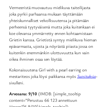
Vermeeristä muovautuu mielikuva taiteilijasta
joka pyrkii parhaansa mukaan täyttämään
yhteiskunnalliset velvollisuutensa ja pitämään
perheensä tyytyväisenä mutta joka kuitenkaan ei
koe olevansa ymmärretty ennen kohtaamistaan
Grietin kanssa. Grietistä syntyy mielikuva hieman
epävarmasta, ujosta ja nöyrästä piiasta jossa on
kuitenkin enemmänkin ulottuvuutta kun vain
oikea ihminen osaa sen löytää.
Kokonaisuutena Girl with a pearl earring on
mestariteos joka löysi paikkansa myös
Suosituksia
-
sivulleni.
Arvosana: 9/10
(IMDB: [simple_tooltip
content=”Perustuu 66 123 annettuun
ääneen”]6,9/10[/simple_tooltip])