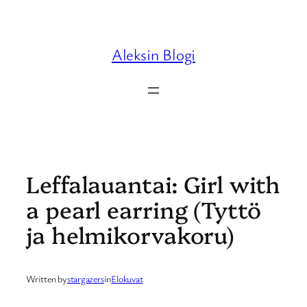
Skip
to
content
Aleksin Blogi
Leffalauantai: Girl with
a pearl earring (Tyttö
ja helmikorvakoru)
Written by
stargazers
in
Elokuvat