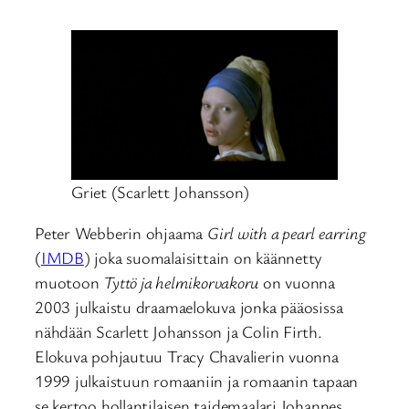
Griet (Scarlett Johansson)
Peter Webberin ohjaama
Girl with a pearl earring
(
IMDB
) joka suomalaisittain on käännetty
muotoon
Tyttö ja helmikorvakoru
on vuonna
2003 julkaistu draamaelokuva jonka pääosissa
nähdään Scarlett Johansson ja Colin Firth.
Elokuva pohjautuu Tracy Chavalierin vuonna
1999 julkaistuun romaaniin ja romaanin tapaan
se kertoo hollantilaisen taidemaalari Johannes