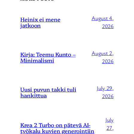
August 4,
Heinix ei mene
jatkoon
2026
August 2,
Kirja: Teemu Kunto –
Minimalismi
2026
July 29,
Uusi puvun takki tuli
hankittua
2026
July
Krea 2 Turbo on pätevä AI-
27,
työkalu kuvien generointiin