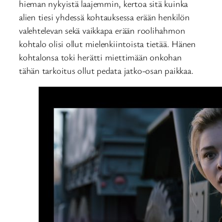
hieman nykyistä laajemmin, kertoa sitä kuinka
alien tiesi yhdessä kohtauksessa erään henkilön
valehtelevan sekä vaikkapa erään roolihahmon
kohtalo olisi ollut mielenkiintoista tietää. Hänen
kohtalonsa toki herätti miettimään onkohan
tähän tarkoitus ollut pedata jatko-osan paikkaa.