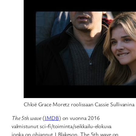
Chloë Grace Moretz roolissaan Cassie Sullivanina
The 5th wave
(
IMDB
) on vuonna 2016
valmistunut sci-fi/toiminta/seikkailu-elokuva
jonka on ohjannut J Blakeson. The 5th wave on