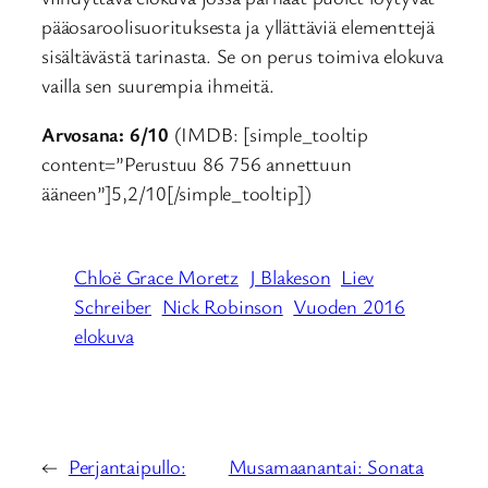
pääosaroolisuorituksesta ja yllättäviä elementtejä
sisältävästä tarinasta. Se on perus toimiva elokuva
vailla sen suurempia ihmeitä.
Arvosana: 6/10
(IMDB: [simple_tooltip
content=”Perustuu 86 756 annettuun
ääneen”]5,2/10[/simple_tooltip])
Chloë Grace Moretz
J Blakeson
Liev
Schreiber
Nick Robinson
Vuoden 2016
elokuva
←
Perjantaipullo:
Musamaanantai: Sonata