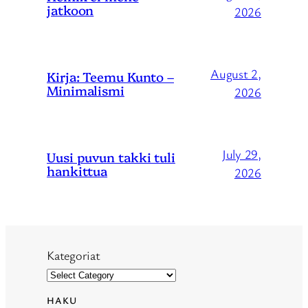
jatkoon
2026
August 2,
Kirja: Teemu Kunto –
Minimalismi
2026
July 29,
Uusi puvun takki tuli
hankittua
2026
Kategoriat
HAKU