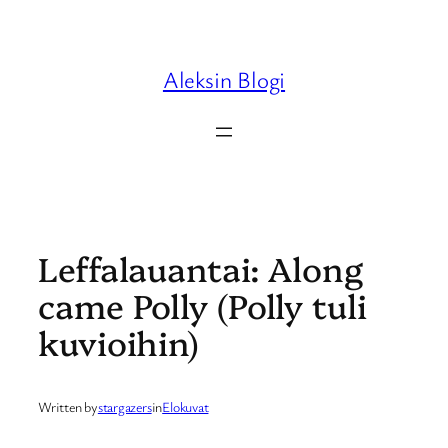
Skip
to
content
Aleksin Blogi
Leffalauantai: Along
came Polly (Polly tuli
kuvioihin)
Written by
stargazers
in
Elokuvat