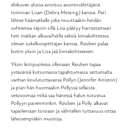
elokuvan alussa avioituu asuntovälittäjänä
toimivan Lisan (Debra Messing) kanssa. Pari
lähtee häämatkalle joka muuttaakin heidän
suhteensa täysin sillä Lisa päätyy harrastamaan
heti matkan alkuvaiheilla seksiä lomakohteessa
olevan sukellusopettajan kanssa. Reuben palaa
kotiin yksin ja Lisa jää lomakohteeseen.
Yksin kotipuolessa ollessaan Reuben tapaa
ystävänsä kutsumassa tapahtumassa sattumalta
vanhan koulututtavansa Pollyn (Jennifer Aniston)
ja pian hän huomaakin Pollyssä sellaista
vetovoimaa mikä saa hänessä halun tutustua
Pollyyn paremminkin. Reuben ja Polly alkavat
tapailemaan toisiaan ja vähitellen tuttavuus ottaa
läheisempiäkin muotoja.