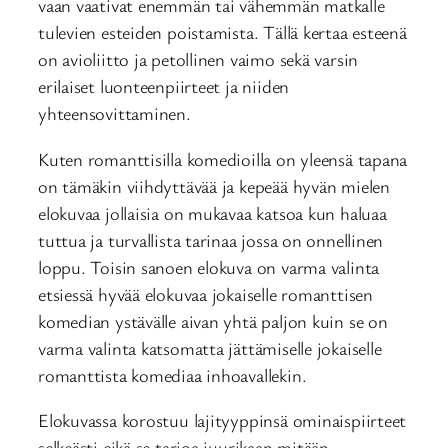
vaan vaativat enemmän tai vähemmän matkalle
tulevien esteiden poistamista. Tällä kertaa esteenä
on avioliitto ja petollinen vaimo sekä varsin
erilaiset luonteenpiirteet ja niiden
yhteensovittaminen.
Kuten romanttisilla komedioilla on yleensä tapana
on tämäkin viihdyttävää ja kepeää hyvän mielen
elokuvaa jollaisia on mukavaa katsoa kun haluaa
tuttua ja turvallista tarinaa jossa on onnellinen
loppu. Toisin sanoen elokuva on varma valinta
etsiessä hyvää elokuvaa jokaiselle romanttisen
komedian ystävälle aivan yhtä paljon kuin se on
varma valinta katsomatta jättämiselle jokaiselle
romanttista komediaa inhoavallekin.
Elokuvassa korostuu lajityyppinsä ominaispiirteet
selkeästi eikä se tarjoa juurikaan mitään