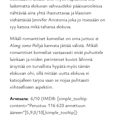
laskematta elokuvan vahvuudeksi pääosarooleissa
nähtävää aina yhtä ihastuttavaa ja klassisen
viehättävää Jennifer Anistonia joka jo itsessään on
syy katsoa mikä tahansa elokuva.
Mikäli romanttiset komediat on oma juttusi ei
Along come Polly
ä kannata jättää välistä. Mikäli
romanttiset komediat vastaavasti eivät puhuttele
lainkaan ja niiden perinteiset kuviot lähinnä
ärsyttää on turvallista hypätä myös tämän
elokuvan ohi, sillä mitään uutta elokuva ei
katsojalleen tarjoa vaan se nojaa puhtaasti
viihteelliseen aspektiin.
Arvosana
: 6/10 (IMDB: [simple_tooltip
content=”Perustuu 116 620 annettuun
ääneen”]5,9,0/10[/simple_tooltip])