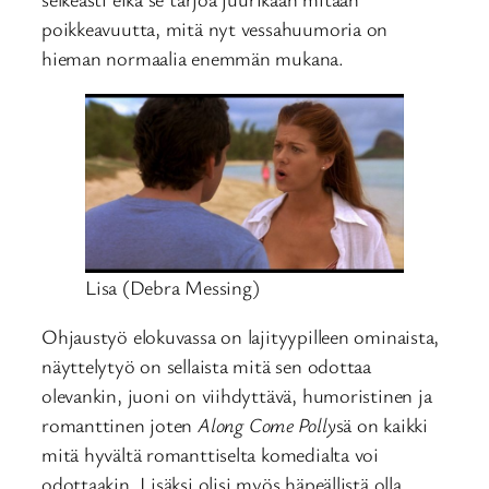
poikkeavuutta, mitä nyt vessahuumoria on
hieman normaalia enemmän mukana.
Lisa (Debra Messing)
Ohjaustyö elokuvassa on lajityypilleen ominaista,
näyttelytyö on sellaista mitä sen odottaa
olevankin, juoni on viihdyttävä, humoristinen ja
romanttinen joten
Along Come Polly
sä on kaikki
mitä hyvältä romanttiselta komedialta voi
odottaakin. Lisäksi olisi myös häpeällistä olla