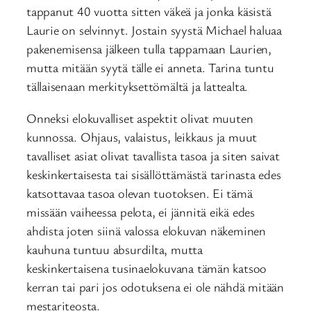
tappanut 40 vuotta sitten väkeä ja jonka käsistä
Laurie on selvinnyt. Jostain syystä Michael haluaa
pakenemisensa jälkeen tulla tappamaan Laurien,
mutta mitään syytä tälle ei anneta. Tarina tuntu
tällaisenaan merkityksettömältä ja lattealta.
Onneksi elokuvalliset aspektit olivat muuten
kunnossa. Ohjaus, valaistus, leikkaus ja muut
tavalliset asiat olivat tavallista tasoa ja siten saivat
keskinkertaisesta tai sisällöttämästä tarinasta edes
katsottavaa tasoa olevan tuotoksen. Ei tämä
missään vaiheessa pelota, ei jännitä eikä edes
ahdista joten siinä valossa elokuvan näkeminen
kauhuna tuntuu absurdilta, mutta
keskinkertaisena tusinaelokuvana tämän katsoo
kerran tai pari jos odotuksena ei ole nähdä mitään
mestariteosta.