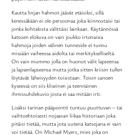
Kautta linjan hahmot jäävät etäisiksi, sillä
kenessäkään ei ole persoonaa joka kiinnostaisi tai
jonka kohtalosta välittäisi lainkaan. Käytännössä
katsoen elokuva on vain joukko irtonaisia
hahmoja joiden välinen tunneside ei tunnu
missään vaiheessa aidolta tai merkitykselliseltä.
On vain mummo jolla on huonot välit lapseensa
ja lapsenlapseensa mutta jotka sitten kriisin tullen
löytävät läheisyyden toisistaan. Toisin sanoen
kyseessä on siis kliseinen ja teennäinen
ihmissuhdekuvio josta ei saa mitään irti.
Lisäksi tarinan pääpointti tuntuu puuttuvan – tai
vaihtoehtoisesti nojaavan liikaa historiaan joka
pitäisi tietää, mutta jota uutena katsojana ei vain
voi tietää. On Michael Myers, mies joka on