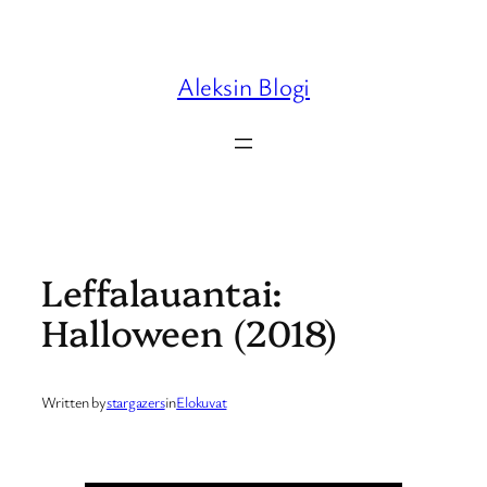
Skip
to
content
Aleksin Blogi
Leffalauantai:
Halloween (2018)
Written by
stargazers
in
Elokuvat