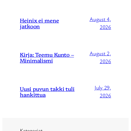
August 4,
Heinix ei mene
jatkoon
2026
August 2,
Kirja: Teemu Kunto –
Minimalismi
2026
July 29,
Uusi puvun takki tuli
hankittua
2026
Kategoriat