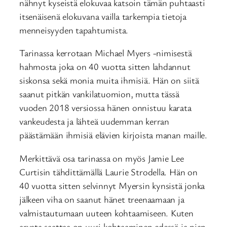
nähnyt kyseistä elokuvaa katsoin tämän puhtaasti
itsenäisenä elokuvana vailla tarkempia tietoja
menneisyyden tapahtumista.
Tarinassa kerrotaan Michael Myers -nimisestä
hahmosta joka on 40 vuotta sitten lahdannut
siskonsa sekä monia muita ihmisiä. Hän on siitä
saanut pitkän vankilatuomion, mutta tässä
vuoden 2018 versiossa hänen onnistuu karata
vankeudesta ja lähteä uudemman kerran
päästämään ihmisiä elävien kirjoista manan maille.
Merkittävä osa tarinassa on myös Jamie Lee
Curtisin tähdittämällä Laurie Strodella. Hän on
40 vuotta sitten selvinnyt Myersin kynsistä jonka
jälkeen viha on saanut hänet treenaamaan ja
valmistautumaan uuteen kohtaamiseen. Kuten
arvata saattaa on uusi kohtaaminen edessä ja pian