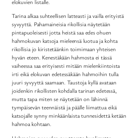
elokuvien listalle.
Tarina alkaa suhteellisen latteasti ja vailla erityistä
syvyyttä. Pahamaineisia rikollisia näytetään
pintapuoleisesti jotta heistä saa edes ohuen
hahmokuvan katsoja mieleensä luotua ja kohta
rikollisia jo kiristetäänkin toimimaan yhteisen
hyvän eteen. Kenestäkään hahmosta ei tässä
vaiheessa saa erityisesti mitään mielenkiintoista
irti eikä elokuvan edetessäkään hahmoihin tulla
juuri syvyyttä saamaan. Taustoja kyllä avataan
joidenkin rikollisten kohdalla tarinan edetessä,
mutta tapa miten se näytetään on lähinnä
tympäisevän teennäistä ja päälle liimattua eikä
katsojalle synny minkäänlaista tunnesidettä ketään
hahmoa kohtaan.
Hahmojen syvyyden puutteesta huolimatta