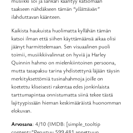
musiikki soi ja sankari kääntyy katsomaan
taakseen nähdäkseen tämän
“yllättävän”
ilahduttavan käänteen.
Kaikista haukuista huolimatta kyllähän tämän
katsoi ilman että siihen käyttämäänsä aikaa olisi
jäänyt harmittelemaan. Sen visuaalinen puoli
toimii, musiikkiivalinnat on hyviä ja Harley
Quinnin hahmo on mielenkiintoinen persoona,
mutta tasapaksu tarina yhdistettynä läjään täysin
merkityksettömiä tusinahahmoja joille on
koetettu kliseisesti rakentaa edes jonkinlaista
tarttumapintaa onnistumatta siinä tekee tästä
lajityypissään hieman keskimääräistä huonomman
elokuvan.
Arvosana
: 4/10 (IMDB: [simple_tooltip
content=”Perustuu 599 481 annettuun