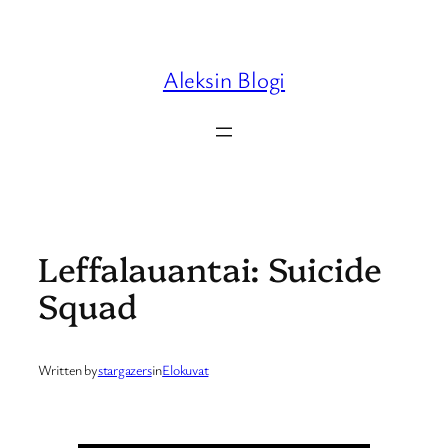
Skip
to
content
Aleksin Blogi
Leffalauantai: Suicide
Squad
Written by
stargazers
in
Elokuvat