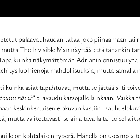
letetut palaavat haudan takaa joko piinaamaan tai r
mutta The Invisible Man näyttää että tähänkin tari
. Tapa kuinka näkymättömän Adrianin onnistuu yhä pi
 kehitys luo hienoja mahdollisuuksia, mutta samalla
sti kuinka asiat tapahtuvat, mutta se jättää silti to
toimii näin?”
ei avaudu katsojalle lainkaan. Vaikka 
umaan keskinkertaisen elokuvan kastiin. Kauhuelokuvi
ä, mutta valitettavasti se aina tavalla tai toisella i
ille on kohtalaisen typerä. Hänellä on useampia todi