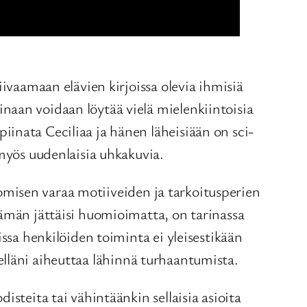
iivaamaan elävien kirjoissa olevia ihmisiä
naan voidaan löytää vielä mielenkiintoisia
inata Ceciliaa ja hänen läheisiään on sci-
 myös uudenlaisia uhkakuvia.
ivomisen varaa motiiveiden ja tarkoitusperien
tämän jättäisi huomioimatta, on tarinassa
ssa henkilöiden toiminta ei yleisestikään
tselläni aiheuttaa lähinnä turhaantumista.
steita tai vähintäänkin sellaisia asioita