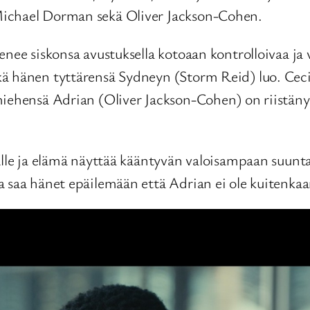
Michael Dorman sekä Oliver Jackson-Cohen.
nee siskonsa avustuksella kotoaan kontrolloivaa ja 
ä hänen tyttärensä Sydneyn (Storm Reid) luo. Ceci
miehensä Adrian (Oliver Jackson-Cohen) on riistän
alle ja elämä näyttää kääntyvän valoisampaan suunta
 saa hänet epäilemään että Adrian ei ole kuitenkaan