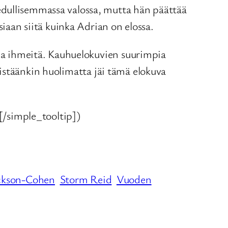
edullisemmassa valossa, mutta hän päättää
siaan siitä kuinka Adrian on elossa.
pia ihmeitä. Kauhuelokuvien suurimpia
rteistäänkin huolimatta jäi tämä elokuva
/simple_tooltip])
ackson-Cohen
Storm Reid
Vuoden