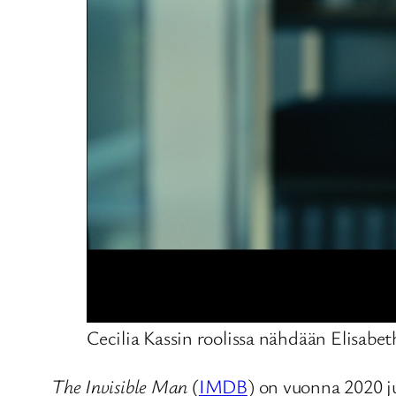
Cecilia Kassin roolissa nähdään Elisabe
The Invisible Man
(
IMDB
) on vuonna 2020 j