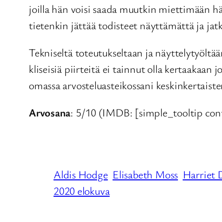
joilla hän voisi saada muutkin miettimään h
tietenkin jättää todisteet näyttämättä ja jat
Tekniseltä toteutukseltaan ja näyttelytyöltä
kliseisiä piirteitä ei tainnut olla kertaakaan
omassa arvosteluasteikossani keskinkertaiste
Arvosana
: 5/10 (IMDB: [simple_tooltip co
Aldis Hodge
Elisabeth Moss
Harriet 
2020 elokuva