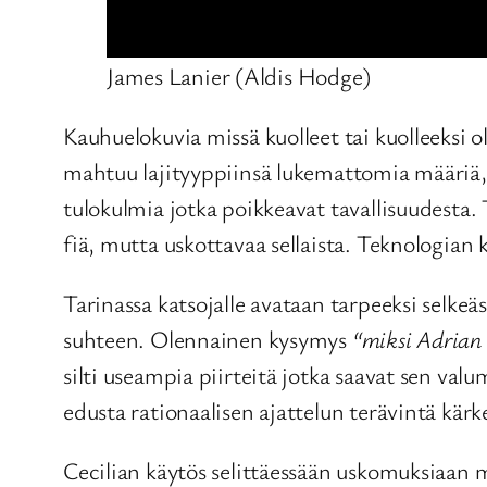
James Lanier (Aldis Hodge)
Kauhuelokuvia missä kuolleet tai kuolleeksi o
mahtuu lajityyppiinsä lukemattomia määriä, 
tulokulmia jotka poikkeavat tavallisuudesta
fiä, mutta uskottavaa sellaista. Teknologian
Tarinassa katsojalle avataan tarpeeksi selkeä
suhteen. Olennainen kysymys
“miksi Adrian 
silti useampia piirteitä jotka saavat sen val
edusta rationaalisen ajattelun terävintä kärke
Cecilian käytös selittäessään uskomuksiaan mu