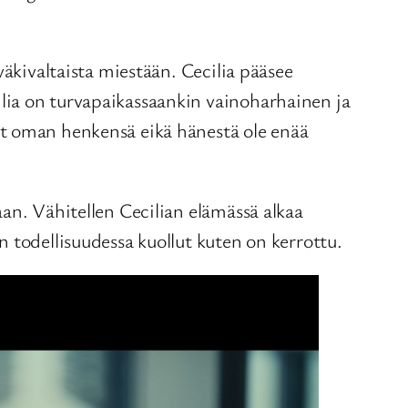
väkivaltaista miestään. Cecilia pääsee
lia on turvapaikassaankin vainoharhainen ja
yt oman henkensä eikä hänestä ole enää
an. Vähitellen Cecilian elämässä alkaa
 todellisuudessa kuollut kuten on kerrottu.