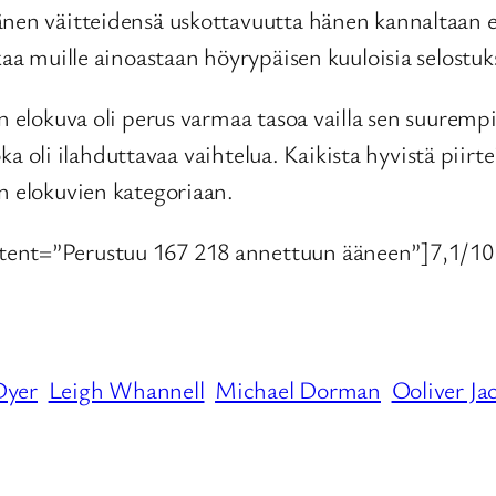
änen väitteidensä uskottavuutta hänen kannaltaan 
kaa muille ainoastaan höyrypäisen kuuloisia selostuk
än elokuva oli perus varmaa tasoa vailla sen suurem
 joka oli ilahduttavaa vaihtelua. Kaikista hyvistä pii
n elokuvien kategoriaan.
ntent=”Perustuu 167 218 annettuun ääneen”]7,1/10[
Dyer
Leigh Whannell
Michael Dorman
Ooliver J