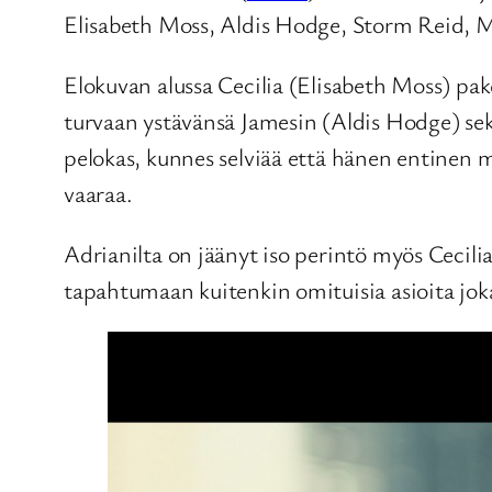
Elisabeth Moss, Aldis Hodge, Storm Reid, 
Elokuvan alussa Cecilia (Elisabeth Moss) pake
turvaan ystävänsä Jamesin (Aldis Hodge) sek
pelokas, kunnes selviää että hänen entinen 
vaaraa.
Adrianilta on jäänyt iso perintö myös Cecili
tapahtumaan kuitenkin omituisia asioita joka