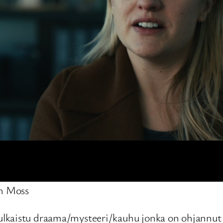
th Moss
ulkaistu draama/mysteeri/kauhu jonka on ohjannut