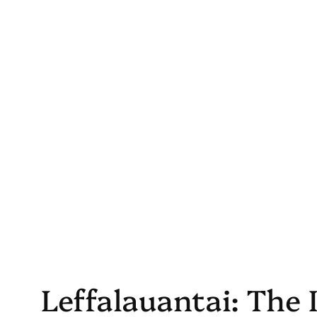
Skip
to
content
Leffalauantai: The 