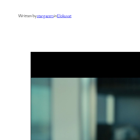
Written by
stargazers
in
Elokuvat