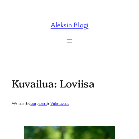
Skip
to
content
Aleksin Blogi
Kuvailua: Loviisa
Written by
stargazers
in
Valokuvaus