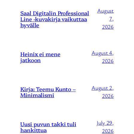
August
Saal Digitalin Professional
Line -kuvakirja vaikuttaa
7,
hyvälle
2026
August 4,
Heinix ei mene
jatkoon
2026
August 2,
Kirja: Teemu Kunto –
Minimalismi
2026
July 29,
Uusi puvun takki tuli
hankittua
2026