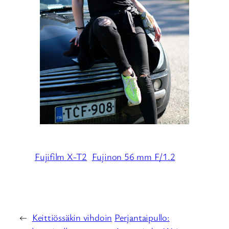
Fujifilm X-T2
Fujinon 56 mm F/1.2
←
Keittiössäkin vihdoin
Perjantaipullo: