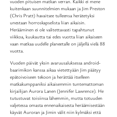
vuoden pituisen matkan verran. Kaikki ei mene
kuitenkaan suunnitelmien mukaan ja Jim Preston
(Chris Pratt) havaitsee tulleensa herätetyksi
unestaan horroskapselista liian aikaisin.
Herääminen ei ole valitettavasti tapahtunut
viikkoa, kuukautta tai edes vuotta liian aikaiseen
vaan matkaa uudelle planeetalle on jäljellä vielä 88
vuotta.
Vuoden päivät yksin avaruusaluksessa android-
baarimikon kanssa aikaa vietettyään Jim päätyy
epätoivoiseen tekoon ja herättää itselleen
matkakumppaniksi aikaisemmin tuntemattoman
kirjailijan Aurora Lanen (Jennifer Lawrence). He
tutustuvat toisiinsa lähemmin, mutta totuuden
valjetessa omasta ennenaikaisesta heräämisestään
käyvät Auroran ja Jimin välit niin kylmäksi että