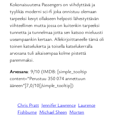
Kokonaisuutena Passengers on viihdyttävä ja
tyylikäs moderni sci-fi joka onnistuu olemaan
tarpeeksi kevyt ollakseen helposti lähestyttävän
viihteellinen mutta jossa on kuitenkin tarpeeksi
tunnetta ja tunnelmaa jotta sen katsoo mieluusti
useampaankin kertaan. Allekirjoittaneelle tämä oli
toinen katselukerta ja toisella katselukerralla
arvosana tuli aikaisempaa kolme pistettä
paremmaksi.
Arvosana
: 9/10 (IMDB: [simple_tooltip
content=”Perustuu 350 074 annettuun
ääneen”]7,0/10[/simple_tooltip])
Chris Pratt
Jennifer Lawrence
Laurence
Fishburne
Michael Sheen
Morten