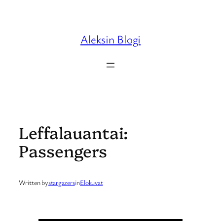
Skip
to
content
Aleksin Blogi
Leffalauantai:
Passengers
Written by
stargazers
in
Elokuvat