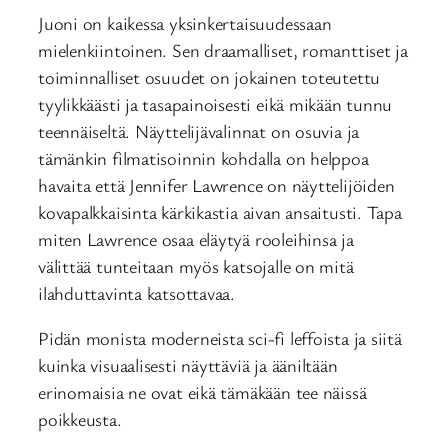
Juoni on kaikessa yksinkertaisuudessaan
mielenkiintoinen. Sen draamalliset, romanttiset ja
toiminnalliset osuudet on jokainen toteutettu
tyylikkäästi ja tasapainoisesti eikä mikään tunnu
teennäiseltä. Näyttelijävalinnat on osuvia ja
tämänkin filmatisoinnin kohdalla on helppoa
havaita että Jennifer Lawrence on näyttelijöiden
kovapalkkaisinta kärkikastia aivan ansaitusti. Tapa
miten Lawrence osaa eläytyä rooleihinsa ja
välittää tunteitaan myös katsojalle on mitä
ilahduttavinta katsottavaa.
Pidän monista moderneista sci-fi leffoista ja siitä
kuinka visuaalisesti näyttäviä ja ääniltään
erinomaisia ne ovat eikä tämäkään tee näissä
poikkeusta.